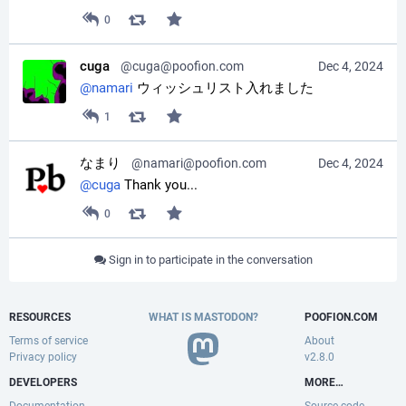
0
cuga
@cuga@poofion.com
Dec 4, 2024
@
namari
 ウィッシュリスト入れました
1
なまり
@namari@poofion.com
Dec 4, 2024
@
cuga
 Thank you...
0
Sign in to participate in the conversation
RESOURCES
WHAT IS MASTODON?
POOFION.COM
Terms of service
About
Privacy policy
v2.8.0
DEVELOPERS
MORE…