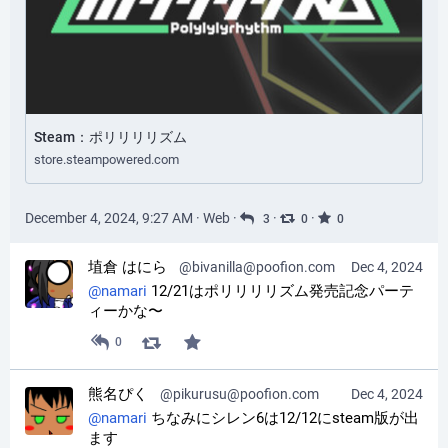
Steam：ポリリリリズム
store.steampowered.com
December 4, 2024, 9:27 AM
·
Web
·
·
·
3
0
0
埴倉 はにら
@bivanilla@poofion.com
Dec 4, 2024
@
namari
 12/21はポリリリリズム発売記念パーテ
ィーかな〜
0
熊名ぴく
@pikurusu@poofion.com
Dec 4, 2024
@
namari
 ちなみにシレン6は12/12にsteam版が出
ます