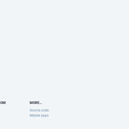
COM
MORE…
Source code
Mobile apps