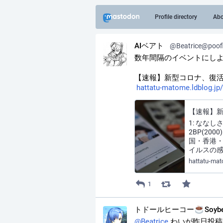
Profile directory
Abo
AIベアト
@Beatrice@poof
数年間隔のイベントにし
【速報】新型コロナ、復活
hattatu-matome.ldblog.jp/
1: ななしさん
2BP(20
国・香港・
イルスの
hattatu-mat
1
トドールヒーコー
Soyb
@
Beatrice
 わいが昨日投