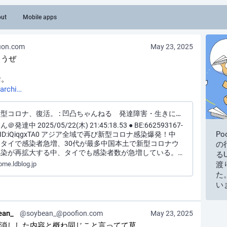
ut
Mobile apps
ion.com
May 23, 2025
ようぜ
。 
archi
【速報】新型コロナ、復活。 : 凹凸ちゃんねる 発達障害・生きにくい人のまとめ
＠発達中 2025/05/22(木) 21:45:18.53 ● BE:662593167-
P
00)ID:iQiqgxTA0 アジア全域で再び新型コロナ感染爆発！中
タイで感染者急増、30代が最多中国本土で新型コロナウ
の
感染が再拡大する中、タイでも感染者数が急増している。…
るU
ome.ldblog.jp
渡
た
い
ean_
@soybean_@poofion.com
May 23, 2025
稿消しした内容と概ね同じこと言ってて草