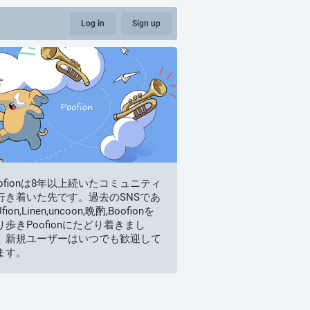
Log in
Sign up
oofionは8年以上続いたコミュニティ
行き着いた先です。過去のSNSであ
fion,Linen,uncoon,晩酌,Boofionを
り歩きPoofionにたどり着きまし
。新規ユーザーはいつでも歓迎して
ます。