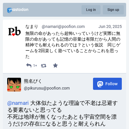
Log in
Sign up
なまり
@namari@poofion.com
Jun 20, 2025
無限の命があったら超怖いっていうけど実際に無
限の命があっても記憶の容量は有限だから人間の
精神でも耐えられるのでは？という仮説　同じゲ
ームを2回楽しく遊べていることからこれを思っ
た
1+
熊名ぴく
Follow
@pikurusu@poofion.com
@
namari
 大体似たような理論で不老は忌避す
る要素ないと思ってる
不死は地球が無くなったあとも宇宙空間を漂
うだけの存在になると思うと耐えられん