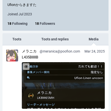
Ufionからきますた
Joined Jul 2023
18
Following
18
Followers
Toots
Toots and replies
Media
メラニカ
@meranica@poofion.com
Mar 24, 2025
L435B88B