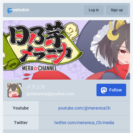
Log in
Sign up
メラニカ
Follow
@meranica@poofion.com
Youtube
youtube.com/@meranicaCh
Twitter
twitter.com/meranica_Ch/media