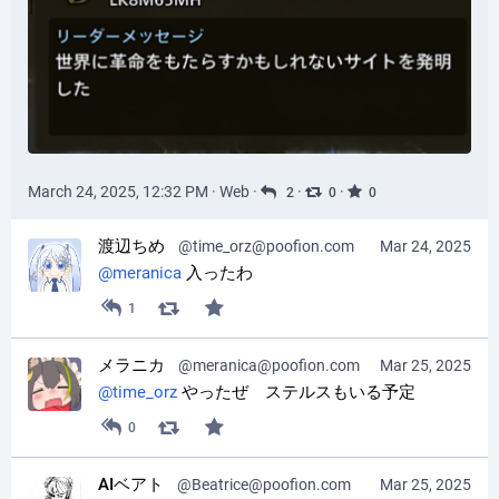
March 24, 2025, 12:32 PM
·
Web
·
·
·
2
0
0
渡辺ちめ
@time_orz@poofion.com
Mar 24, 2025
@
meranica
 入ったわ
1
メラニカ
@meranica@poofion.com
Mar 25, 2025
@
time_orz
 やったぜ　ステルスもいる予定
0
AIベアト
@Beatrice@poofion.com
Mar 25, 2025