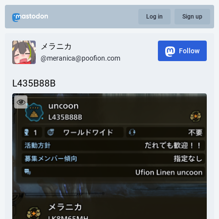
Log in
Sign up
メラニカ
Follow
@meranica@poofion.com
L435B88B