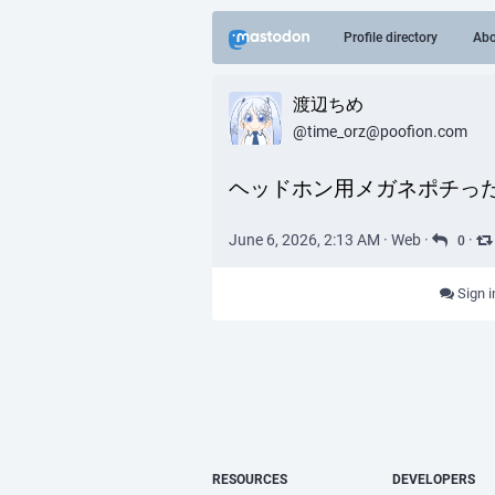
Profile directory
Abo
渡辺ちめ
@time_orz@poofion.com
ヘッドホン用メガネポチっ
June 6, 2026, 2:13 AM
·
Web
·
·
0
Sign i
RESOURCES
DEVELOPERS