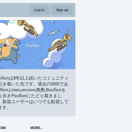
Log in
Sign up
oofionは8年以上続いたコミュニティ
行き着いた先です。過去のSNSであ
fion,Linen,uncoon,晩酌,Boofionを
り歩きPoofionにたどり着きまし
。新規ユーザーはいつでも歓迎して
ます。
COM
MORE…