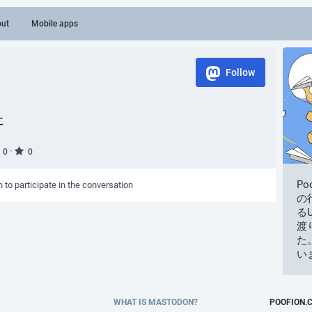
ut
Mobile apps
Follow
た
·
0
0
P
n to participate in the conversation
の
るU
渡
た
い
WHAT IS MASTODON?
POOFION.