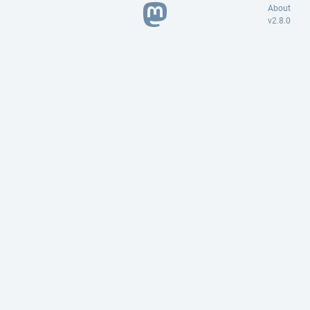
About
v2.8.0