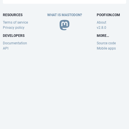
RESOURCES
WHAT IS MASTODON?
POOFION.COM
Terms of service
About
Privacy policy
v2.8.0
DEVELOPERS
MORE…
Documentation
Source code
API
Mobile apps