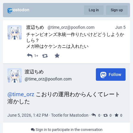
Log in
Sign up
渡辺ちめ
@time_orz@poofion.com
Jun 5
チャンピオンズ氷統一作りたいけどどうしようか
しら？
メガ枠はケケンカニは入れたい
1+
渡辺ちめ
Follow
@time_orz@poofion.com
@
time_orz
 こおりの運用わからんくてレート
溶かした
June 5, 2026, 1:42 PM
·
Tootle for Mastodon
·
·
·
0
0
0
Sign in to participate in the conversation